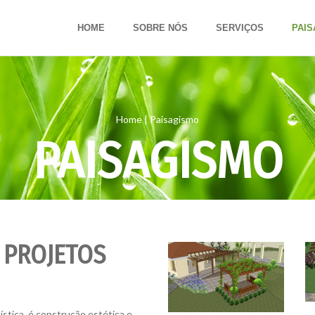
HOME
SOBRE NÓS
SERVIÇOS
PAI
Home
|
Paisagismo
PAISAGISMO
 PROJETOS
tística, é construção estética e