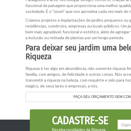
funcional da paisagem que proporciona uma melhor qualida
sociedade. É o "zoom" que nos aproxima cada vez mais do n
Criamos projetos e implantações de jardins pequenos ou 
residências, comércios, empresas ou locais públicos. Um j
bem mais agradável, funcional e estético, além de agregar 
a inclusão ou retirada de plantas por um longo período.
Para deixar seu jardim uma bel
Riqueza
Riqueza é ter algo em abundância, não somente riqueza f
família, com amigos, de felicidade e outras coisas. Nós ac
transmitir a riqueza na beleza, com requinte e zelo para 
mágico, de seus lares e empresas, a nós.
FAÇA SEU ORÇAMENTO SEM COM
CADASTRE-SE
Receba novidades da Riqueza